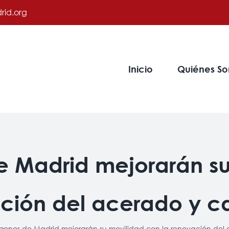
rid.org
Inicio
Quiénes S
de Madrid mejorarán su
ción del acerado y c
lígonos de Madrid mejorarán su movilidad con la renovación del