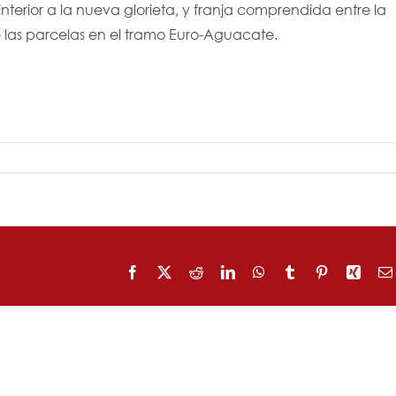
 interior a la nueva glorieta, y franja comprendida entre la
e las parcelas en el tramo Euro-Aguacate.
Facebook
X
Reddit
LinkedIn
WhatsApp
Tumblr
Pinterest
Xing