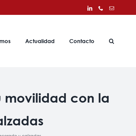
LinkedIn
Phone
Correo
electrónico
omos
Actualidad
Contacto
 movilidad con la
alzadas
 acerado y calzadas