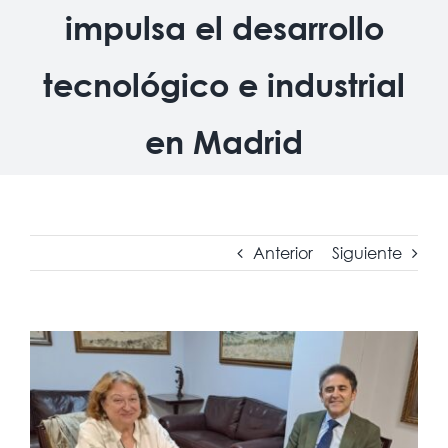
impulsa el desarrollo
tecnológico e industrial
en Madrid
Anterior
Siguiente
Ver
imagen
más
grande